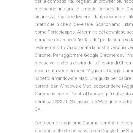
per la compatibilità. Regalati un browser più ricco
messenger integrati e la modalità riservata di O
sicurezza. Puoi condividere istantaneamente i file t
infatti quello che si deve fare. Scarichiamo l'ul
come Portableapps. Al termine del download seg
come se dovessimo "installarlo" per la prima volt
realmente si trova collocata la nostra vecchia 
Chrome. Per aggiornare Google Chrome devi innanz
mouse vai in alto a destra della finestra di Chrome 
clicca sulla voce di menu “Aggiorna Google Chro
rispetto a Windows e Mac. Una guida per capire 
portatili con Windows e Mac, scoprendone i Ag
Chrome in corso. Presto il broswer più utilizzato da
certificati SSL/TLS rilasciati da WoSign e StartCo
CA.
Ecco come si aggiorna Chrome per Android senza P
che consente di non passare da Google Play Stor