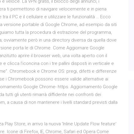
 e veloce. La VPN gratis, il blocco degli annunci, i
pera ti permettono di navigare velocemente e in piena
ra il PC e il cellulare e utilizzare le funzionalità … Ecco
tima versione portable di Google Chrome, ad esempio da siti
uiamo tutta la procedura di estrazione del programma,
a; ovviamente però in una directory diversa da quella dove
versione porta le di Chrome. Come Aggiornare Google
itutto aprire il browser web, una volta aperto con il
e clicca l’iconcina con i tre pallini disposti in verticale e
me”. Chromebook e Chrome OS: pregi, difetti e differenze
se i Chromebook possono essere valide alternative ai
giornamento Google Chrome- https. Aggiornamento Google
 tutti gli utenti rimarrà diffidente nei confronti dei
m, a causa di non mantenere i livelli standard previsti dalla
lay Store, in arrivo la nuova 'Inline Update Flow feature'
e. Icone di Firefox, IE, Chrome, Safari ed Opera Come