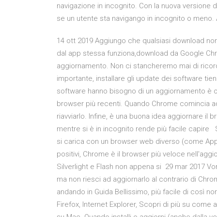
navigazione in incognito. Con la nuova versione di
se un utente sta navigango in incognito o meno. 
14 ott 2019 Aggiungo che qualsiasi download non
dal app stessa funziona,download da Google Chro
aggiornamento. Non ci stancheremo mai di ricorda
importante, installare gli update dei software tiene
software hanno bisogno di un aggiornamento è ott
browser più recenti. Quando Chrome comincia ad 
riavviarlo. Infine, è una buona idea aggiornare il 
mentre si è in incognito rende più facile capir
si carica con un browser web diverso (come Apple
positivi, Chrome è il browser più veloce nell'aggio
Silverlight e Flash non appena si 29 mar 2017 Vo
ma non riesci ad aggiornarlo al contrario di Chr
andando in Guida Bellissimo, più facile di così n
Firefox, Internet Explorer, Scopri di più su come 