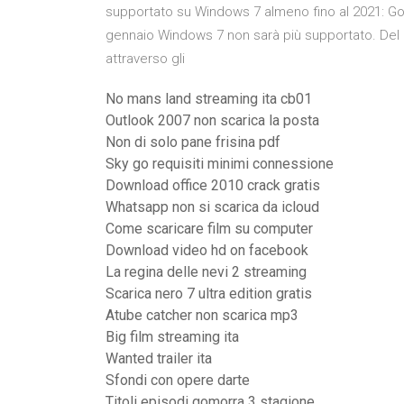
supportato su Windows 7 almeno fino al 2021: Go
gennaio Windows 7 non sarà più supportato. Del
attraverso gli
No mans land streaming ita cb01
Outlook 2007 non scarica la posta
Non di solo pane frisina pdf
Sky go requisiti minimi connessione
Download office 2010 crack gratis
Whatsapp non si scarica da icloud
Come scaricare film su computer
Download video hd on facebook
La regina delle nevi 2 streaming
Scarica nero 7 ultra edition gratis
Atube catcher non scarica mp3
Big film streaming ita
Wanted trailer ita
Sfondi con opere darte
Titoli episodi gomorra 3 stagione