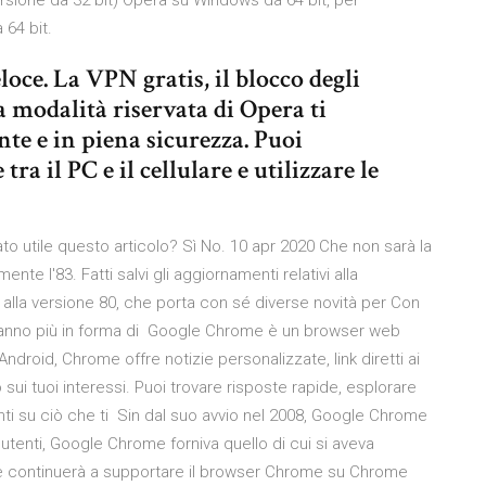
ersione da 32 bit) Opera su Windows da 64 bit, per
 64 bit.
loce. La VPN gratis, il blocco degli
a modalità riservata di Opera ti
e e in piena sicurezza. Puoi
ra il PC e il cellulare e utilizzare le
ato utile questo articolo? Sì No. 10 apr 2020 Che non sarà la
te l'83. Fatti salvi gli aggiornamenti relativi alla
lla versione 80, che porta con sé diverse novità per Con
steranno più in forma di Google Chrome è un browser web
Android, Chrome offre notizie personalizzate, link diretti ai
o sui tuoi interessi. Puoi trovare risposte rapide, esplorare
nti su ciò che ti Sin dal suo avvio nel 2008, Google Chrome
 utenti, Google Chrome forniva quello di cui si aveva
e continuerà a supportare il browser Chrome su Chrome