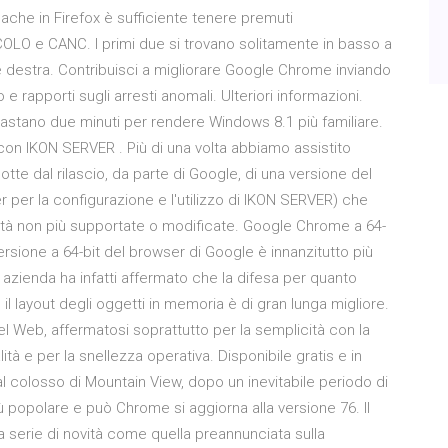
cache in Firefox è sufficiente tenere premuti
LO e CANC. I primi due si trovano solitamente in basso a
arte destra. Contribuisci a migliorare Google Chrome inviando
e rapporti sugli arresti anomali. Ulteriori informazioni.
Bastano due minuti per rendere Windows 8.1 più familiare.
con IKON SERVER . Più di una volta abbiamo assistito
otte dal rilascio, da parte di Google, di una versione del
r la configurazione e l'utilizzo di IKON SERVER) che
alità non più supportate o modificate. Google Chrome a 64-
versione a 64-bit del browser di Google è innanzitutto più
sa azienda ha infatti affermato che la difesa per quanto
 il layout degli oggetti in memoria è di gran lunga migliore.
l Web, affermatosi soprattutto per la semplicità con la
ità e per la snellezza operativa. Disponibile gratis e in
al colosso di Mountain View, dopo un inevitabile periodo di
 popolare e può Chrome si aggiorna alla versione 76. Il
 serie di novità come quella preannunciata sulla