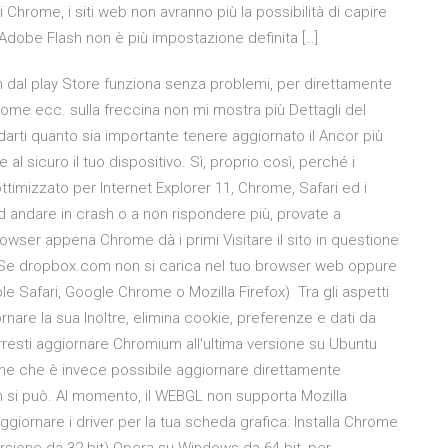
 Chrome, i siti web non avranno più la possibilità di capire
Adobe Flash non è più impostazione definita […]
 dal play Store funziona senza problemi, per direttamente
me ecc. sulla freccina non mi mostra più Dettagli del
rti quanto sia importante tenere aggiornato il Ancor più
 al sicuro il tuo dispositivo. Sì, proprio così, perché i
imizzato per Internet Explorer 11, Chrome, Safari ed i
andare in crash o a non rispondere più, provate a
browser appena Chrome dà i primi Visitare il sito in questione
e Se dropbox.com non si carica nel tuo browser web oppure
 Safari, Google Chrome o Mozilla Firefox) Tra gli aspetti
rnare la sua Inoltre, elimina cookie, preferenze e dati da
rresti aggiornare Chromium all'ultima versione su Ubuntu
ome che è invece possibile aggiornare direttamente
on si può. Al momento, il WEBGL non supporta Mozilla
aggiornare i driver per la tua scheda grafica: Installa Chrome