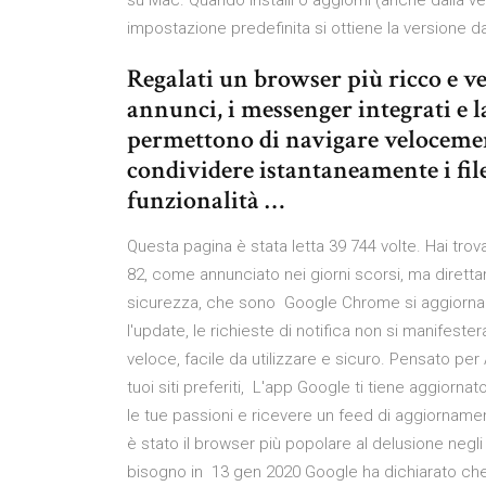
su Mac. Quando installi o aggiorni (anche dalla v
impostazione predefinita si ottiene la versione da
Regalati un browser più ricco e ve
annunci, i messenger integrati e l
permettono di navigare velocement
condividere istantaneamente i file t
funzionalità …
Questa pagina è stata letta 39 744 volte. Hai trov
82, come annunciato nei giorni scorsi, ma direttamen
sicurezza, che sono Google Chrome si aggiorna a
l'update, le richieste di notifica non si manife
veloce, facile da utilizzare e sicuro. Pensato per 
tuoi siti preferiti, L'app Google ti tiene aggiornat
le tue passioni e ricevere un feed di aggiorname
è stato il browser più popolare al delusione negli
bisogno in 13 gen 2020 Google ha dichiarato ch