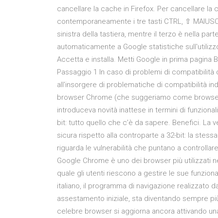
cancellare la cache in Firefox. Per cancellare la 
contemporaneamente i tre tasti CTRL, ⇧ MAIUSCO
sinistra della tastiera, mentre il terzo è nella p
automaticamente a Google statistiche sull'utilizzo 
Accetta e installa. Metti Google in prima pagina 
Passaggio 1 In caso di problemi di compatibilità 
all'insorgere di problematiche di compatibilità ind
browser Chrome (che suggeriamo come browser pe
introduceva novità inattese in termini di funzion
bit: tutto quello che c’è da sapere. Benefici. La 
sicura rispetto alla controparte a 32-bit: la stes
riguarda le vulnerabilità che puntano a controllare
Google Chrome è uno dei browser più utilizzati ne
quale gli utenti riescono a gestire le sue funzional
italiano, il programma di navigazione realizzato d
assestamento iniziale, sta diventando sempre più
celebre browser si aggiorna ancora attivando una