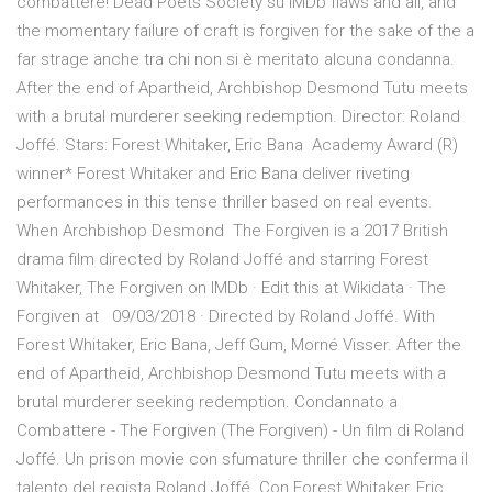
combattere! Dead Poets Society su IMDb flaws and all, and
the momentary failure of craft is forgiven for the sake of the a
far strage anche tra chi non si è meritato alcuna condanna.
After the end of Apartheid, Archbishop Desmond Tutu meets
with a brutal murderer seeking redemption. Director: Roland
Joffé. Stars: Forest Whitaker, Eric Bana Academy Award (R)
winner* Forest Whitaker and Eric Bana deliver riveting
performances in this tense thriller based on real events.
When Archbishop Desmond The Forgiven is a 2017 British
drama film directed by Roland Joffé and starring Forest
Whitaker, The Forgiven on IMDb · Edit this at Wikidata · The
Forgiven at 09/03/2018 · Directed by Roland Joffé. With
Forest Whitaker, Eric Bana, Jeff Gum, Morné Visser. After the
end of Apartheid, Archbishop Desmond Tutu meets with a
brutal murderer seeking redemption. Condannato a
Combattere - The Forgiven (The Forgiven) - Un film di Roland
Joffé. Un prison movie con sfumature thriller che conferma il
talento del regista Roland Joffé. Con Forest Whitaker, Eric