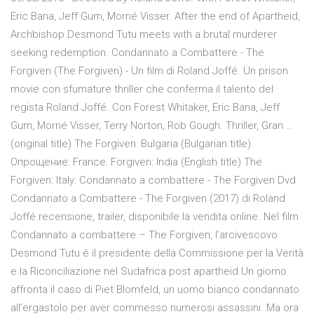
Eric Bana, Jeff Gum, Morné Visser. After the end of Apartheid,
Archbishop Desmond Tutu meets with a brutal murderer
seeking redemption. Condannato a Combattere - The
Forgiven (The Forgiven) - Un film di Roland Joffé. Un prison
movie con sfumature thriller che conferma il talento del
regista Roland Joffé. Con Forest Whitaker, Eric Bana, Jeff
Gum, Morné Visser, Terry Norton, Rob Gough. Thriller, Gran …
(original title) The Forgiven: Bulgaria (Bulgarian title)
Опрощение: France: Forgiven: India (English title) The
Forgiven: Italy: Condannato a combattere - The Forgiven Dvd
Condannato a Combattere - The Forgiven (2017) di Roland
Joffé recensione, trailer, disponibile la vendita online. Nel film
Condannato a combattere – The Forgiven, l’arcivescovo
Desmond Tutu è il presidente della Commissione per la Verità
e la Riconciliazione nel Sudafrica post apartheid.Un giorno
affronta il caso di Piet Blomfeld, un uomo bianco condannato
all’ergastolo per aver commesso numerosi assassini. Ma ora