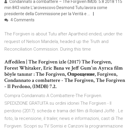
Condannato a combattere – The Forgiven IMDb: 5.8 2018 115
min 843 visite L’arcivescovo Desmond Tutu lavora come
presidente della Commissione per la Verità e …
4 Comments
The Forgiven is about Tutu after Apartheid ended, under the
request of Nelson Mandela, headed up the Truth and
Reconciliation Commission. During this time
Affedilen | The Forgiven izle (2017) The Forgiven,
Forest Whitaker, Eric Bana ve Jeff Gum'ın Ayrıca film
böyle tanınır : The Forgiven, Опрощение, Forgiven,
Condannato a combattere - The Forgiven, The Forgiven
- Il Perdono, (IMDB) 7.2.
Compra Condannato A Combattere-The Forgiven.
SPEDIZIONE GRATUITA su ordini idonei The Forgiven - Il
perdono (2017): scheda e trama del film di Roland Joffé . Le
foto, la recensione, il trailer, news e informazioni, cast di The
Forgiven. Scopri su TV Sorrisi e Canzoni la programmazione