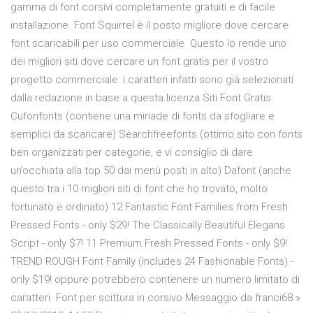
gamma di font corsivi completamente gratuiti e di facile
installazione. Font Squirrel è il posto migliore dove cercare
font scaricabili per uso commerciale. Questo lo rende uno
dei migliori siti dove cercare un font gratis per il vostro
progetto commerciale: i caratteri infatti sono già selezionati
dalla redazione in base a questa licenza Siti Font Gratis.
Cufonfonts (contiene una miriade di fonts da sfogliare e
semplici da scaricare) Searchfreefonts (ottimo sito con fonts
ben organizzati per categorie, e vi consiglio di dare
un’occhiata alla top 50 dai menù posti in alto) Dafont (anche
questo tra i 10 migliori siti di font che ho trovato, molto
fortunato e ordinato) 12 Fantastic Font Families from Fresh
Pressed Fonts - only $29! The Classically Beautiful Elegans
Script - only $7! 11 Premium Fresh Pressed Fonts - only $9!
TREND ROUGH Font Family (includes 24 Fashionable Fonts) -
only $19! oppure potrebbero contenere un numero limitato di
caratteri. Font per scittura in corsivo Messaggio da franci68 »