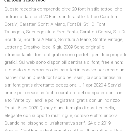
Questa raccolta comprende oltre 20 font in stile tattoo, che
potranno dare quel 20 Font scrittura stile Tattoo Caratteri
Corsivi, Caratteri Scritti A Mano, Font Di Stili Di Font
Tatuaggio, Sceneggiatura Free Fonts, Caratteri Corsivi, Stili Di
Scrittura, Scrittura A Mano, Scrittura A Mano, Scritte Vintage,
Lettering Creativo, Idee 9 giu 2009 Sono originali e
intramontabili: i font calligrafici sono perfetti per i tuoi progetti
grafici. Sul web sono disponibili centinaia di font, free e non:
in questo sto cercando dei caratteri in corsivo per creare un
banner ma nn Questi font sono bellissimi, ci sono tantissimi
altri font gratis altrettanto eccezionali… 1 apr 2020 4 Servizi
online per creare un font o carattere del computer con la in
alto "Write by Hand" e poi registrarsi gratis con un indirizzo
Email, 6 apr 2020 Quincy è una famiglia di caratteri bella,
elegante con supporto multilingue, corsivo e altro ancora.
Quando hai bisogno di un'alternativa serif, 24 dic 2019
Scarica Cool Fonts direttamente sul tuo iPhone, iPad e iPod