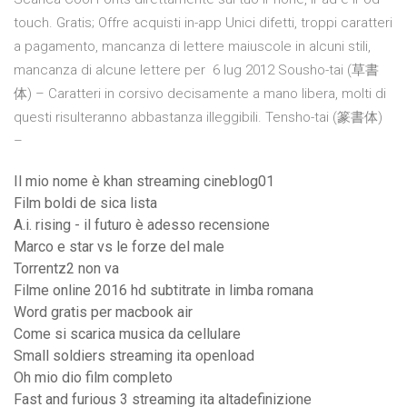
touch. Gratis; Offre acquisti in-app Unici difetti, troppi caratteri
a pagamento, mancanza di lettere maiuscole in alcuni stili,
mancanza di alcune lettere per 6 lug 2012 Sousho-tai (草書
体) – Caratteri in corsivo decisamente a mano libera, molti di
questi risulteranno abbastanza illeggibili. Tensho-tai (篆書体)
–
Il mio nome è khan streaming cineblog01
Film boldi de sica lista
A.i. rising - il futuro è adesso recensione
Marco e star vs le forze del male
Torrentz2 non va
Filme online 2016 hd subtitrate in limba romana
Word gratis per macbook air
Come si scarica musica da cellulare
Small soldiers streaming ita openload
Oh mio dio film completo
Fast and furious 3 streaming ita altadefinizione