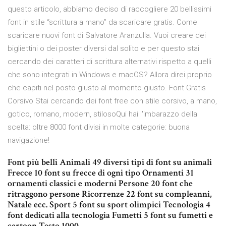
questo articolo, abbiamo deciso di raccogliere 20 bellissimi
font in stile “scrittura a mano” da scaricare gratis. Come
scaricare nuovi font di Salvatore Aranzulla. Vuoi creare dei
bigliettini o dei poster diversi dal solito e per questo stai
cercando dei caratteri di scrittura alternativi rispetto a quelli
che sono integrati in Windows e macOS? Allora direi proprio
che capiti nel posto giusto al momento giusto. Font Gratis
Corsivo Stai cercando dei font free con stile corsivo, a mano,
gotico, romano, modern, stilosoQui hai l'imbarazzo della
scelta: oltre 8000 font divisi in molte categorie: buona
navigazione!
Font più belli Animali 49 diversi tipi di font su animali
Frecce 10 font su frecce di ogni tipo Ornamenti 31
ornamenti classici e moderni Persone 20 font che
ritraggono persone Ricorrenze 22 font su compleanni,
Natale ecc. Sport 5 font su sport olimpici Tecnologia 4
font dedicati alla tecnologia Fumetti 5 font su fumetti e
cartoon Testo 1000