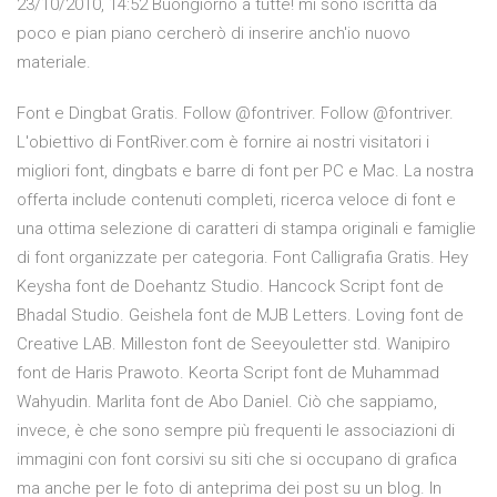
23/10/2010, 14:52 Buongiorno a tutte! mi sono iscritta da
poco e pian piano cercherò di inserire anch'io nuovo
materiale.
Font e Dingbat Gratis. Follow @fontriver. Follow @fontriver.
L'obiettivo di FontRiver.com è fornire ai nostri visitatori i
migliori font, dingbats e barre di font per PC e Mac. La nostra
offerta include contenuti completi, ricerca veloce di font e
una ottima selezione di caratteri di stampa originali e famiglie
di font organizzate per categoria. Font Calligrafia Gratis. Hey
Keysha font de Doehantz Studio. Hancock Script font de
Bhadal Studio. Geishela font de MJB Letters. Loving font de
Creative LAB. Milleston font de Seeyouletter std. Wanipiro
font de Haris Prawoto. Keorta Script font de Muhammad
Wahyudin. Marlita font de Abo Daniel. Ciò che sappiamo,
invece, è che sono sempre più frequenti le associazioni di
immagini con font corsivi su siti che si occupano di grafica
ma anche per le foto di anteprima dei post su un blog. In