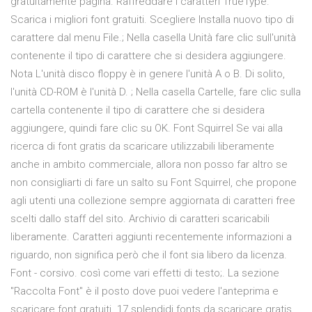
gratuitamente pagina. Raffreddare i caratteri TrueType.
Scarica i migliori font gratuiti. Scegliere Installa nuovo tipo di
carattere dal menu File.; Nella casella Unità fare clic sull'unità
contenente il tipo di carattere che si desidera aggiungere.
Nota L'unità disco floppy è in genere l'unità A o B. Di solito,
l'unità CD-ROM è l'unità D. ; Nella casella Cartelle, fare clic sulla
cartella contenente il tipo di carattere che si desidera
aggiungere, quindi fare clic su OK. Font Squirrel Se vai alla
ricerca di font gratis da scaricare utilizzabili liberamente
anche in ambito commerciale, allora non posso far altro se
non consigliarti di fare un salto su Font Squirrel, che propone
agli utenti una collezione sempre aggiornata di caratteri free
scelti dallo staff del sito. Archivio di caratteri scaricabili
liberamente. Caratteri aggiunti recentemente informazioni a
riguardo, non significa però che il font sia libero da licenza.
Font - corsivo. così come vari effetti di testo;. La sezione
"Raccolta Font" è il posto dove puoi vedere l'anteprima e
scaricare font gratuiti. 17 splendidi fonts da scaricare gratis.