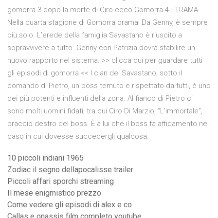
gomorra 3 dopo la morte di Ciro ecco Gomorra 4.. TRAMA.
Nella quarta stagione di Gomorra oramai Da Genny, è sempre
più solo. L’erede della famiglia Savastano è riuscito a
sopravvivere a tutto. Genny con Patrizia dovrà stabilire un
nuovo rapporto nel sistema. >> clicca qui per guardare tutti
gli episodi di gomorra << l clan dei Savastano, sotto il
comando di Pietro, un boss temuto e rispettato da tutti, è uno
dei più potenti e influenti della zona. Al fianco di Pietro ci
sono molti uomini fidati, tra cui Ciro Di Marzio, “L’immortale”,
braccio destro del boss. È a lui che il boss fa affidamento nel
caso in cui dovesse succedergli qualcosa.
10 piccoli indiani 1965
Zodiac il segno dellapocalisse trailer
Piccoli affari sporchi streaming
Il mese enigmistico prezzo
Come vedere gli episodi di alex e co
Callas e onassis film completo youtube