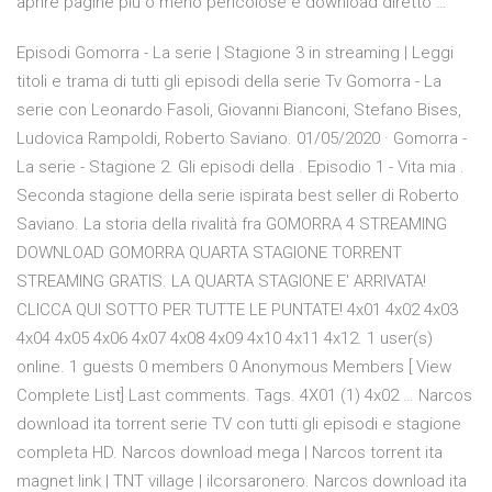
aprire pagine più o meno pericolose e download diretto …
Episodi Gomorra - La serie | Stagione 3 in streaming | Leggi
titoli e trama di tutti gli episodi della serie Tv Gomorra - La
serie con Leonardo Fasoli, Giovanni Bianconi, Stefano Bises,
Ludovica Rampoldi, Roberto Saviano. 01/05/2020 · Gomorra -
La serie - Stagione 2. Gli episodi della . Episodio 1 - Vita mia .
Seconda stagione della serie ispirata best seller di Roberto
Saviano. La storia della rivalità fra GOMORRA 4 STREAMING
DOWNLOAD GOMORRA QUARTA STAGIONE TORRENT
STREAMING GRATIS. LA QUARTA STAGIONE E' ARRIVATA!
CLICCA QUI SOTTO PER TUTTE LE PUNTATE! 4x01 4x02 4x03
4x04 4x05 4x06 4x07 4x08 4x09 4x10 4x11 4x12. 1 user(s)
online. 1 guests 0 members 0 Anonymous Members [ View
Complete List] Last comments. Tags. 4X01 (1) 4x02 … Narcos
download ita torrent serie TV con tutti gli episodi e stagione
completa HD. Narcos download mega | Narcos torrent ita
magnet link | TNT village | ilcorsaronero. Narcos download ita