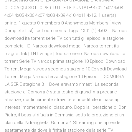
STREAMING GRATIS. LA QUARTA STAGIONE E' ARRIVATA!
CLICCA QUI SOTTO PER TUTTE LE PUNTATE! 4x01 4x02 4x03
4x04 4x05 4x06 4x07 4x08 4x09 4x10 4x11 4x12. 1 user(s)
online. 1 guests 0 members 0 Anonymous Members [ View
Complete List] Last comments. Tags. 4X01 (1) 4x02 … Narcos
download ita torrent serie TV con tutti gli episodi e stagione
completa HD. Narcos download mega | Narcos torrent ita
magnet link | TNT village | ilcorsaronero. Narcos download ita
torrent Serie TV Narcos prima stagione 10 Episodi Download
Torrent Mega Narcos seconda stagione 10 Episodi Download
Torrent Mega Narcos terza stagione 10 Episodi … GOMORRA
LA SERIE stagione 3 – Dove eravamo rimasti. La seconda
stagione di Gomorra è stata teatro di grandi ma precarie
alleanze, continuamente stravolte e ricostituite in base agli
interessi momentanei di ciascuno. Dopo la liberazione di Don
Pietro, il boss si rifugia in Germania, sotto la protezione di un
clan della ‘Ndrangheta. Gomorra 4 Streaming che riprende
esattamente da dove è finita la stagione della serie TV