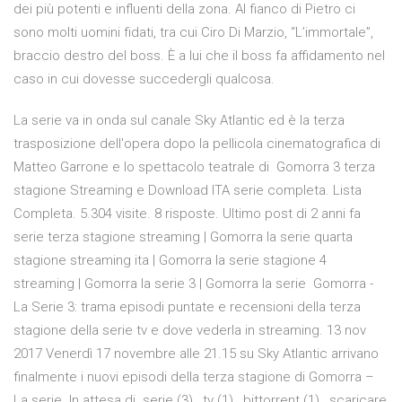
dei più potenti e influenti della zona. Al fianco di Pietro ci
sono molti uomini fidati, tra cui Ciro Di Marzio, “L’immortale”,
braccio destro del boss. È a lui che il boss fa affidamento nel
caso in cui dovesse succedergli qualcosa.
La serie va in onda sul canale Sky Atlantic ed è la terza
trasposizione dell'opera dopo la pellicola cinematografica di
Matteo Garrone e lo spettacolo teatrale di Gomorra 3 terza
stagione Streaming e Download ITA serie completa. Lista
Completa. 5.304 visite. 8 risposte. Ultimo post di
2 anni fa
serie terza stagione streaming | Gomorra la serie quarta
stagione streaming ita | Gomorra la serie stagione 4
streaming | Gomorra la serie 3 | Gomorra la serie Gomorra -
La Serie 3: trama episodi puntate e recensioni della terza
stagione della serie tv e dove vederla in streaming. 13 nov
2017 Venerdì 17 novembre alle 21.15 su Sky Atlantic arrivano
finalmente i nuovi episodi della terza stagione di Gomorra –
La serie. In attesa di serie (3) , tv (1) , bittorrent (1) , scaricare