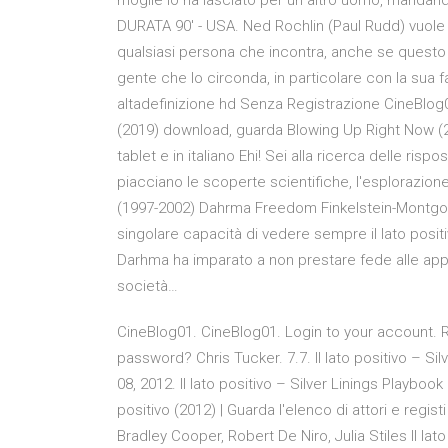
moglie lo ha lasciato per un altro uomo, mandan
DURATA 90′ - USA. Ned Rochlin (Paul Rudd) vuole tro
qualsiasi persona che incontra, anche se quest
gente che lo circonda, in particolare con la sua 
altadefinizione hd Senza Registrazione CineBlog0
(2019) download, guarda Blowing Up Right Now (20
tablet e in italiano Ehi! Sei alla ricerca delle ri
piacciano le scoperte scientifiche, l'esplorazio
(1997-2002) Dahrma Freedom Finkelstein-Montgomer
singolare capacità di vedere sempre il lato positiv
Darhma ha imparato a non prestare fede alle appa
società…
CineBlog01. CineBlog01. Login to your account
password? Chris Tucker. 7.7. Il lato positivo – S
08, 2012. Il lato positivo – Silver Linings Playboo
positivo (2012) | Guarda l'elenco di attori e regis
Bradley Cooper, Robert De Niro, Julia Stiles Il lat