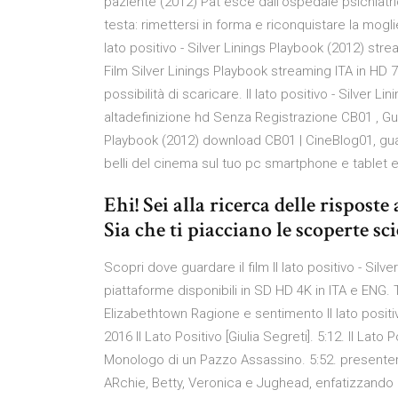
paziente (2012) Pat esce dall'ospedale psichiatr
testa: rimettersi in forma e riconquistare la moglie
lato positivo - Silver Linings Playbook (2012) str
Film Silver Linings Playbook streaming ITA in HD 72
possibilità di scaricare. Il lato positivo - Silver L
altadefinizione hd Senza Registrazione CB01 , Guard
Playbook (2012) download CB01 | CineBlog01, guarda
belli del cinema sul tuo pc smartphone e tablet e 
Ehi! Sei alla ricerca delle rispos
Sia che ti piacciano le scoperte sci
Scopri dove guardare il film Il lato positivo - Sil
piattaforme disponibili in SD HD 4K in ITA e ENG. 
Elizabethtown Ragione e sentimento Il lato positi
2016 Il Lato Positivo [Giulia Segreti]. 5:12. Il Lato P
Monologo di un Pazzo Assassino. 5:52. presenterà
ARchie, Betty, Veronica e Jughead, enfatizzando il