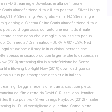
lm in HD Streaming e Download in alta definizione
ratis altadefinizione d Italia Il lato positivo – Silver Linings
blog01 ITA Streaming. Vedi gratis Film in HD Streaming e
iglior blog di Cinema Online Gratis altadefinizione d Italia
 positivo di ogni cosa, convinto che non tutto il male
lterato anche dopo che la moglie lo ha lasciato per un
rico. Commedia / Drammatico - DURATA 90′ - USA. Ned
in ogni situazione e il meglio in qualsiasi persona che
te spesso in disaccordo con la gente che lo circonda, in
 Now (2019) streaming film in altadefinizione hd Senza
ica film Blowing Up Right Now (2019) download, guarda
inema sul tuo pc smartphone e tablet e in italiano
 Streaming | Leggi la recensione, trama, cast completo,
locandina del film diretto da David O. Russell con Jennifer
es Il lato positivo - Silver Linings Playbook (2012) - Trailer
streaming in HD - Vi consigliamo di guardare: Come pietra