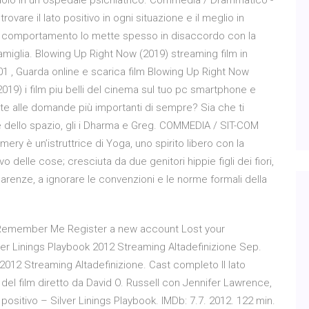
dolo in un ospedale psichiatrico. Commedia / Drammatico -
vare il lato positivo in ogni situazione e il meglio in
o comportamento lo mette spesso in disaccordo con la
famiglia. Blowing Up Right Now (2019) streaming film in
1 , Guarda online e scarica film Blowing Up Right Now
19) i film piu belli del cinema sul tuo pc smartphone e
sposte alle domande più importanti di sempre? Sia che ti
ne dello spazio, gli i Dharma e Greg. COMMEDIA / SIT-COM
y è un’istruttrice di Yoga, uno spirito libero con la
o delle cose; cresciuta da due genitori hippie figli dei fiori,
renze, a ignorare le convenzioni e le norme formali della
. Remember Me Register a new account Lost your
ilver Linings Playbook 2012 Streaming Altadefinizione Sep.
k 2012 Streaming Altadefinizione. Cast completo Il lato
ti del film diretto da David O. Russell con Jennifer Lawrence,
o positivo – Silver Linings Playbook. IMDb: 7.7. 2012. 122 min.