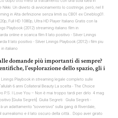
ico dopo otto mesi di trattamento con una sola idea in
 Nikki. Un divieto di avvicinamento lo costringe, però, nel Il
eaming in Alta definizione senza limiti su CB01 ex Cineblog01.
0p, Full HD 1080p, Ultra HD Player Italiano Gratis con la
inings Playbook (2012) streaming italiano film in
a online e scarica film Il lato positivo - Silver Linings
 Il lato positivo - Silver Linings Playbook (2012) i film piu
in italiano
te alle domande più importanti di sempre?
entifiche, l'esplorazione dello spazio, gli i
ver Linings Playbook in streaming legale completo sulle
Tallulah 6 anni Collateral Beauty La scelta - The Choice
vo P.S. I Love You – Non è mai troppo tardi per dirlo 4 mag
ositivo [Giulia Segreti]. Giulia Segreti · Giulia Segreti -
 un adattamento “sovversivo” sulla gang di Riverdale,
 surrealismo e il lato oscuro della città… Dopo aver girato