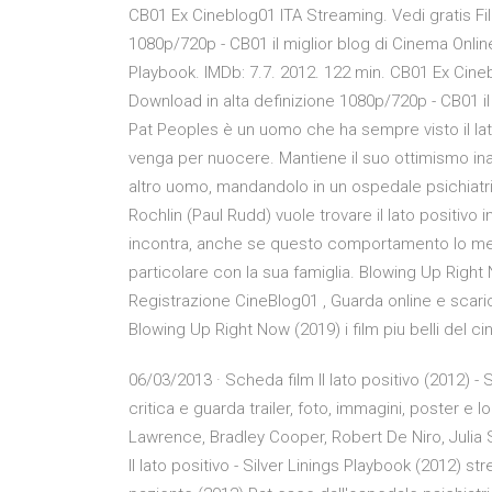
CB01 Ex Cineblog01 ITA Streaming. Vedi gratis Fi
1080p/720p - CB01 il miglior blog di Cinema Online G
Playbook. IMDb: 7.7. 2012. 122 min. CB01 Ex Cine
Download in alta definizione 1080p/720p - CB01 il m
Pat Peoples è un uomo che ha sempre visto il lato
venga per nuocere. Mantiene il suo ottimismo ina
altro uomo, mandandolo in un ospedale psichiat
Rochlin (Paul Rudd) vuole trovare il lato positivo 
incontra, anche se questo comportamento lo met
particolare con la sua famiglia. Blowing Up Right
Registrazione CineBlog01 , Guarda online e scar
Blowing Up Right Now (2019) i film piu belli del c
06/03/2013 · Scheda film Il lato positivo (2012) -
critica e guarda trailer, foto, immagini, poster e 
Lawrence, Bradley Cooper, Robert De Niro, Julia Stil
Il lato positivo - Silver Linings Playbook (2012) 