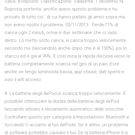
Salva. 8 risposte. Classificazione. calasetta. 1 decennio fa.
Risposta preferita. anch'io avevo questo problema e ho
provato di tutto cio ' di cui hanno parlato gli amici sopra ma
non avevo risolto il problema. 03/11/2013 · Perde l'1% di
carica ogni 2 minuti, ormai è due settimane che ci vado
dietro. Lo metto sotto carica, si carica troppo velocemente
secondo me (lasciandolo anche dopo che è al 100%), poi lo
stacco ed è già al 99%. E così inizia la rapida discesa verso la
batteria completamente scarica nel giro di un paio d'ore
anche se tengo luminosità bassa, app chiuse, dati spenti e
solo il wifi acceso
8. La batteria degli AirPod si scarica troppo velocemente. È
possibile ottimizzare la durata della batteria degli AirPod
lasciando attivato il rilevamento automatico delle orecchie.
Controllare questo per categoria a Impostazioni> Bluetooth e
toccando l’i accanto al tuo AirPods. Se è attivo, un problema
di software potrebbe causare il tuo Se la batteria iPhone 6 si