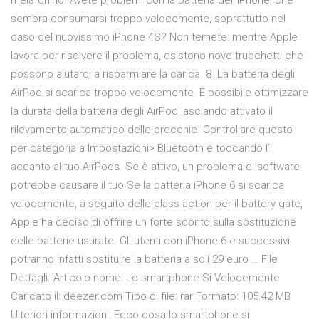
melafonino. Avete problemi con la batteria dell’iPhone, che
sembra consumarsi troppo velocemente, soprattutto nel
caso del nuovissimo iPhone 4S? Non temete: mentre Apple
lavora per risolvere il problema, esistono nove trucchetti che
possono aiutarci a risparmiare la carica. 8. La batteria degli
AirPod si scarica troppo velocemente. È possibile ottimizzare
la durata della batteria degli AirPod lasciando attivato il
rilevamento automatico delle orecchie. Controllare questo
per categoria a Impostazioni> Bluetooth e toccando l’i
accanto al tuo AirPods. Se è attivo, un problema di software
potrebbe causare il tuo Se la batteria iPhone 6 si scarica
velocemente, a seguito delle class action per il battery gate,
Apple ha deciso di offrire un forte sconto sulla sostituzione
delle batterie usurate. Gli utenti con iPhone 6 e successivi
potranno infatti sostituire la batteria a soli 29 euro … File
Dettagli. Articolo nome: Lo smartphone Si Velocemente
Caricato il: deezer.com Tipo di file: rar Formato: 105.42 MB
Ulteriori informazioni: Ecco cosa lo smartphone si