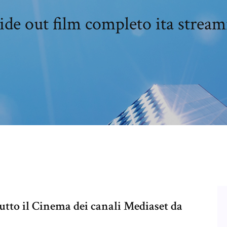
ide out film completo ita strea
utto il Cinema dei canali Mediaset da