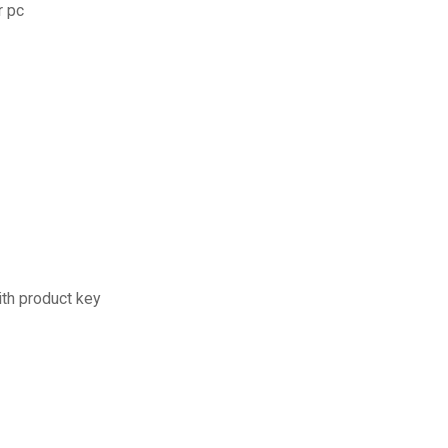
r pc
th product key