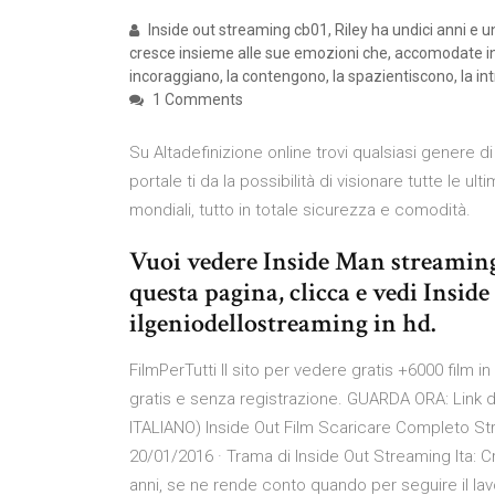
Inside out streaming cb01, Riley ha undici anni e una
cresce insieme alle sue emozioni che, accomodate in 
incoraggiano, la contengono, la spazientiscono, la intr
1 Comments
Su Altadefinizione online trovi qualsiasi genere di
portale ti da la possibilità di visionare tutte le u
mondiali, tutto in totale sicurezza e comodità.
Vuoi vedere Inside Man streaming
questa pagina, clicca e vedi Insid
ilgeniodellostreaming in hd.
FilmPerTutti Il sito per vedere gratis +6000 film i
gratis e senza registrazione. GUARDA ORA: Link d
ITALIANO) Inside Out Film Scaricare Completo St
20/01/2016 · Trama di Inside Out Streaming Ita: C
anni, se ne rende conto quando per seguire il lav