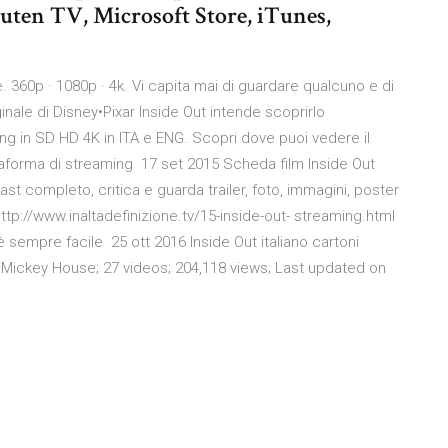
ten TV, Microsoft Store, iTunes,
. 360p · 1080p · 4k. Vi capita mai di guardare qualcuno e di
inale di Disney•Pixar Inside Out intende scoprirlo
ng in SD HD 4K in ITA e ENG. Scopri dove puoi vedere il
ttaforma di streaming 17 set 2015 Scheda film Inside Out
ast completo, critica e guarda trailer, foto, immagini, poster
ttp://www.inaltadefinizione.tv/15-inside-out- streaming.html
 sempre facile 25 ott 2016 Inside Out italiano cartoni
no. Mickey House; 27 videos; 204,118 views; Last updated on