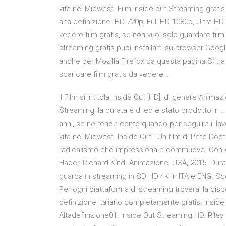
vita nel Midwest. Film Inside out Streaming gratis
alta definizione. HD 720p, Full HD 1080p, Ultra H
vedere film gratis, se non vuoi solo guardare film
streaming gratis puoi installarti su browser Goog
anche per Mozilla Firefox da questa pagina.Si t
scaricare film gratis da vedere …
Il Film si intitola Inside Out [HD], di genere Animazi
Streaming, la durata è di ed è stato prodotto in .
anni, se ne rende conto quando per seguire il lav
vita nel Midwest. Inside Out - Un film di Pete Doc
radicalismo che impressiona e commuove. Con Amy 
Hader, Richard Kind. Animazione, USA, 2015. Durata 
guarda in streaming in SD HD 4K in ITA e ENG. Sco
Per ogni piattaforma di streaming troverai la dispo
definizione Italiano completamente gratis. Insid
Altadefinizione01. Inside Out Streaming HD. Riley h