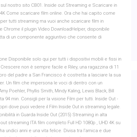
 sul nostro sito CB01. Inside out Streaming e Scaricare in
D 4K Come scaricare film online. Ora che hai capito come
 per tutti streaming ma vuoi anche scaricare film in
le Chrome il plugin Video DownloadHelper, disponibile
ratta di un componente aggiuntivo che consente di
one Disponibile solo qui per tutti i dispositivi mobili e fissi in
. Crescere non è sempre facile e Riley, una ragazzina di 11
oro del padre a San Francisco è costretta a lasciare la sua
ter. Un film che impersona le voci di dentro con un
Poehler, Phyllis Smith, Mindy Kaling, Lewis Black, Bill
94 min. Consigli per la visione Film per tutti. Inside Out -
pri dove puoi vedere il Film Inside Out in streaming legale.
nibilità in Guarda Inside Out (2015) Streaming in alta
e out streaming ITA film completo Full HD 1080p , UHD 4K su
a undici anni e una vita felice. Divisa tra l'amica e due