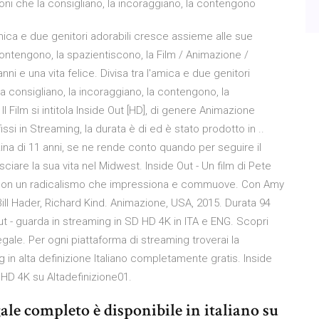
oni che la consigliano, la incoraggiano, la contengono
l'amica e due genitori adorabili cresce assieme alle sue
contengono, la spazientiscono, la Film / Animazione /
 e una vita felice. Divisa tra l'amica e due genitori
 consigliano, la incoraggiano, la contengono, la
 Il Film si intitola Inside Out [HD], di genere Animazione
 fissi in Streaming, la durata è di ed è stato prodotto in ..
ina di 11 anni, se ne rende conto quando per seguire il
ciare la sua vita nel Midwest. Inside Out - Un film di Pete
o con un radicalismo che impressiona e commuove. Con Amy
 Bill Hader, Richard Kind. Animazione, USA, 2015. Durata 94
 Out - guarda in streaming in SD HD 4K in ITA e ENG. Scopri
egale. Per ogni piattaforma di streaming troverai la
g in alta definizione Italiano completamente gratis. Inside
UHD 4K su Altadefinizione01.
gale completo è disponibile in italiano su