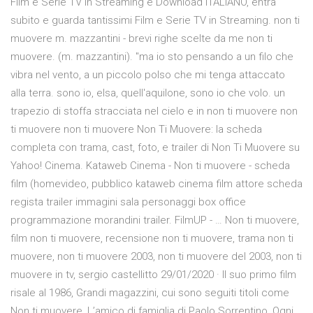
Film e Serie TV in Streaming e Download ITALIANO, entra
subito e guarda tantissimi Film e Serie TV in Streaming. non ti
muovere m. mazzantini - brevi righe scelte da me non ti
muovere. (m. mazzantini). "ma io sto pensando a un filo che
vibra nel vento, a un piccolo polso che mi tenga attaccato
alla terra. sono io, elsa, quell'aquilone, sono io che volo. un
trapezio di stoffa stracciata nel cielo e in non ti muovere non
ti muovere non ti muovere Non Ti Muovere: la scheda
completa con trama, cast, foto, e trailer di Non Ti Muovere su
Yahoo! Cinema. Kataweb Cinema - Non ti muovere - scheda
film (homevideo, pubblico kataweb cinema film attore scheda
regista trailer immagini sala personaggi box office
programmazione morandini trailer. FilmUP - … Non ti muovere,
film non ti muovere, recensione non ti muovere, trama non ti
muovere, non ti muovere 2003, non ti muovere del 2003, non ti
muovere in tv, sergio castellitto 29/01/2020 · Il suo primo film
risale al 1986, Grandi magazzini, cui sono seguiti titoli come
Non ti muovere, L’amico di famiglia di Paolo Sorrentino, Ogni