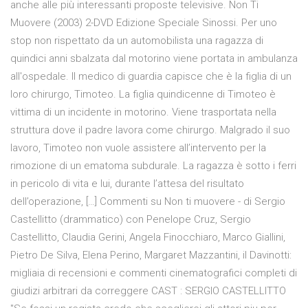
anche alle più interessanti proposte televisive. Non Ti
Muovere (2003) 2-DVD Edizione Speciale Sinossi. Per uno
stop non rispettato da un automobilista una ragazza di
quindici anni sbalzata dal motorino viene portata in ambulanza
all'ospedale. Il medico di guardia capisce che è la figlia di un
loro chirurgo, Timoteo. La figlia quindicenne di Timoteo è
vittima di un incidente in motorino. Viene trasportata nella
struttura dove il padre lavora come chirurgo. Malgrado il suo
lavoro, Timoteo non vuole assistere all’intervento per la
rimozione di un ematoma subdurale. La ragazza è sotto i ferri
in pericolo di vita e lui, durante l’attesa del risultato
dell’operazione, […] Commenti su Non ti muovere - di Sergio
Castellitto (drammatico) con Penelope Cruz, Sergio
Castellitto, Claudia Gerini, Angela Finocchiaro, Marco Giallini,
Pietro De Silva, Elena Perino, Margaret Mazzantini, il Davinotti:
migliaia di recensioni e commenti cinematografici completi di
giudizi arbitrari da correggere CAST : SERGIO CASTELLITTO