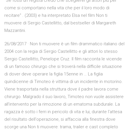
"Se fossi un regista credo che sceglierei gli attori piu per
come si comportano nella vita che per il loro modo di
recitare" . (2003) e ha interpretato Elsa nel film Non ti
muovere di Sergio Castellitto, dal bestseller di Margareth
Mazzantini.
26/08/2017 · Non ti muovere è un film drammatico italiano del
2004 con la regia di Sergio Castellitto e gli attori lo stesso
Sergio Castellitto, Penelope Cruz. Il film racconta le vicende
di un famoso chirurgo che si troverà nella difficile situazione
di dover deve operare la figlia 15enne in … La figlia
quindicenne di Timoteo è vittima di un incidente in motorino.
Viene trasportata nella struttura dove il padre lavora come
chirurgo. Malgrado il suo lavoro, Timoteo non vuole assistere
all'intervento per la rimozione di un ematoma subdurale. La
ragazza è sotto i ferri in pericolo di vita e lui, durante l'attesa
del risultato dell'operazione, si affaccia alla finestra dove
scorge una Non ti muovere: trama, trailer e cast completo