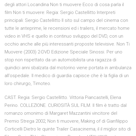
degli attori Locandina Non ti muovere Ecco di cosa parla il
film Non ti muovere: Regia: Sergio Castellitto Interpreti
principali: Sergio Castellitto Il sito sul campo del cinema con
tutte le anteprime, le recensioni ed i trailers, il mercato home
video in VHS e quello in continuo sviluppo del DVD, con un
occhio anche alle più interessanti proposte televisive. Non Ti
Muovere (2003) 2-DVD Edizione Speciale Sinossi. Per uno
stop non rispettato da un automobilista una ragazza di
quindici anni sbalzata dal motorino viene portata in ambulanza
all'ospedale. Il medico di guardia capisce che è la figlia di un
loro chirurgo, Timoteo.
CAST. Regia: Sergio Castellitto. Vittoria Piancastelli, Elena
Perino. COLLEZIONE. CURIOSITÀ SUL FILM. Il film è tratto dal
romanzo omonimo di Margaret Mazzantini vincitore del
Premio Strega 2002, Non ti muovere, Making of di Gianfilippo
Corticelli Dietro le quinte Trailer Casacinema, il il miglior sito di