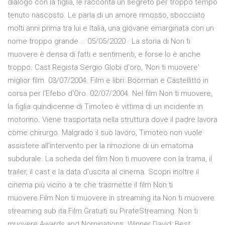
dialogo con la figlia, le racconta un segreto per troppo tempo
tenuto nascosto. Le parla di un amore rimosso, sbocciato
molti anni prima tra lui e Italia, una giovane emarginata con un
nome troppo grande … 05/05/2020 · La storia di Non ti
muovere è densa di fatti e sentimenti, e forse lo è anche
troppo. Cast Regista Sergio Globi d'oro, 'Non ti muovere'
miglior film. 03/07/2004. Film e libri: Boorman e Castellitto in
corsa per l'Efebo d'Oro. 02/07/2004. Nel film Non ti muovere,
la figlia quindicenne di Timoteo è vittima di un incidente in
motorino. Viene trasportata nella struttura dove il padre lavora
come chirurgo. Malgrado il suo lavoro, Timoteo non vuole
assistere all’intervento per la rimozione di un ematoma
subdurale. La scheda del film Non ti muovere con la trama, il
trailer, il cast e la data d'uscita al cinema. Scopri inoltre il
cinema più vicino a te che trasmette il film Non ti
muovere.Film Non ti muovere in streaming ita.Non ti muovere
streaming sub ita.Film Gratuiti su PirateStreaming. Non ti
muovere Awards and Nominations. Winner David: Best