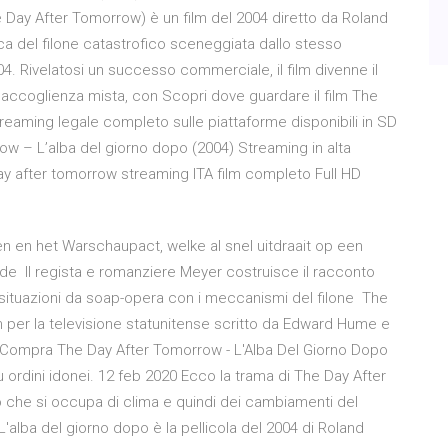
 Day After Tomorrow) è un film del 2004 diretto da Roland
ca del filone catastrofico sceneggiata dallo stesso
2004. Rivelatosi un successo commerciale, il film divenne il
accoglienza mista, con Scopri dove guardare il film The
reaming legale completo sulle piattaforme disponibili in SD
w – L’alba del giorno dopo (2004) Streaming in alta
ay after tomorrow streaming ITA film completo Full HD
n en het Warschaupact, welke al snel uitdraait op een
de Il regista e romanziere Meyer costruisce il racconto
à situazioni da soap-opera con i meccanismi del filone The
lm per la televisione statunitense scritto da Edward Hume e
a Compra The Day After Tomorrow - L'Alba Del Giorno Dopo
 ordini idonei. 12 feb 2020 Ecco la trama di The Day After
 che si occupa di clima e quindi dei cambiamenti del
'alba del giorno dopo è la pellicola del 2004 di Roland