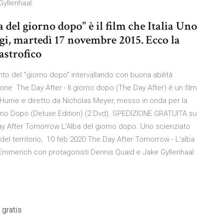
Gyllenhaal:
el giorno dopo" è il film che Italia Uno
ggi, martedì 17 novembre 2015. Ecco la
astrofico
nto del "giorno dopo" intervallando con buona abilità
one The Day After - Il giorno dopo (The Day After) è un film
d Hume e diretto da Nicholas Meyer, messo in onda per la
rno Dopo (Deluxe Edition) (2 Dvd). SPEDIZIONE GRATUITA su
Day After Tomorrow L'Alba del giorno dopo. Uno scienziato
del territorio, 10 feb 2020 The Day After Tomorrow - L'alba
d Emmerich con protagonisti Dennis Quaid e Jake Gyllenhaal:
gratis