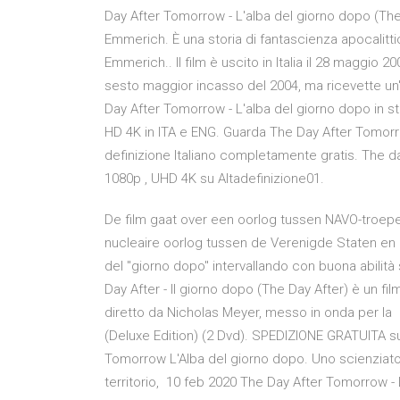
Day After Tomorrow - L'alba del giorno dopo (The
Emmerich. È una storia di fantascienza apocalitti
Emmerich.. Il film è uscito in Italia il 28 maggio 
sesto maggior incasso del 2004, ma ricevette un'
Day After Tomorrow - L'alba del giorno dopo in st
HD 4K in ITA e ENG. Guarda The Day After Tomorro
definizione Italiano completamente gratis. The d
1080p , UHD 4K su Altadefinizione01.
De film gaat over een oorlog tussen NAVO-troepe
nucleaire oorlog tussen de Verenigde Staten en 
del "giorno dopo" intervallando con buona abilit
Day After - Il giorno dopo (The Day After) è un fi
diretto da Nicholas Meyer, messo in onda per l
(Deluxe Edition) (2 Dvd). SPEDIZIONE GRATUITA su
Tomorrow L'Alba del giorno dopo. Uno scienziato
territorio, 10 feb 2020 The Day After Tomorrow - L