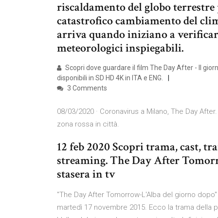
riscaldamento del globo terrestr
catastrofico cambiamento del cli
arriva quando iniziano a verificar
meteorologici inspiegabili.
Scopri dove guardare il film The Day After - Il gi
disponibili in SD HD 4K in ITA e ENG.
3 Comments
08/03/2020 · Coronavirus a Milano, The Day After. 
zona rossa in città.
12 feb 2020 Scopri trama, cast, tra
streaming. The Day After Tomorro
stasera in tv
"The Day After Tomorrow-L'Alba del giorno dopo" è 
martedì 17 novembre 2015. Ecco la trama della p