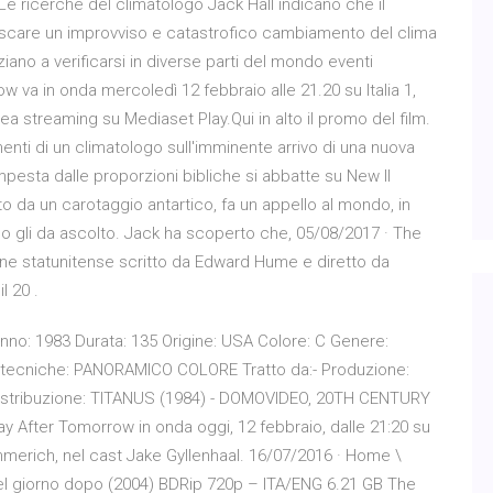
Le ricerche del climatologo Jack Hall indicano che il
escare un improvviso e catastrofico cambiamento del clima
iano a verificarsi in diverse parti del mondo eventi
w va in onda mercoledì 12 febbraio alle 21.20 su Italia 1,
 streaming su Mediaset Play.Qui in alto il promo del film.
enti di un climatologo sull'imminente arrivo di una nuova
pesta dalle proporzioni bibliche si abbatte su New Il
o da un carotaggio antartico, fa un appello al mondo, in
oco gli da ascolto. Jack ha scoperto che, 05/08/2017 · The
sione statunitense scritto da Edward Hume e diretto da
l 20 .
no: 1983 Durata: 135 Origine: USA Colore: C Genere:
tecniche: PANORAMICO COLORE Tratto da:- Produzione:
tribuzione: TITANUS (1984) - DOMOVIDEO, 20TH CENTURY
ter Tomorrow in onda oggi, 12 febbraio, dalle 21:20 su
d Emmerich, nel cast Jake Gyllenhaal. 16/07/2016 · Home \
el giorno dopo (2004) BDRip 720p – ITA/ENG 6.21 GB The