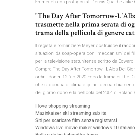
Emmerich con protagonisti Dennis Quaid e Jake 
"The Day After Tomorrow-L'Alba d
trasmette nella prima serata di o
trama della pellicola di genere cat
Il regista e romanziere Meyer costruisce il racco
situazioni da soap-opera con i meccanismi del fil
per la televisione statunitense scritto da Edwar
Compra The Day After Tomorrow - L'Alba Del Gio
ordini idonei. 12 feb 2020 Ecco la trama di The 
che si occupa di clima e quindi dei cambiamenti 
del giorno dopo è la pellicola del 2004 di Rolan
I love shopping streaming
Mazinkaiser skl streaming sub ita
Siti per scaricare film senza registrarsi
Windows live movie maker windows 10 italiano 
Bella e dolce babysitter trama