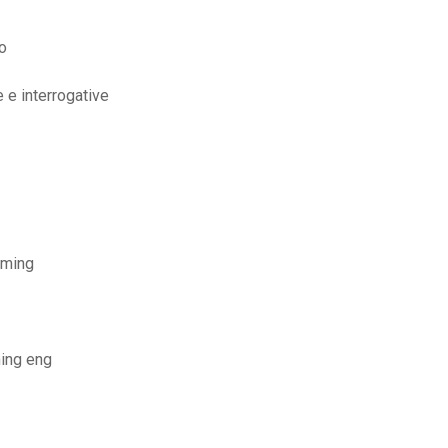
o
 e interrogative
aming
ming eng