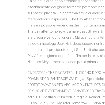
L’alba del giorno dopo streaming altadefinizione 
riscaldamento del globo terrestre potrebbe inn
sul nostro pianeta. La conferma arriva quando iniz
meteorologici inspiegabili. The Day After Tomorro
ma sarà possibile vederlo anche in contemporanea
The day after tomorrow: trama e cast Gli avvertim
era glaciale vengono ignorati. Ma quando una tem
paleo-climatologo Jack Hall, dopo essere rientrat
particolare al presidente degli Stati Uniti che p
Day After - Il giorno dopo è un film per la televi
Nicholas Meyer messo in onda per la prima volta i
01/05/2020 · THE DAY AFTER - IL GIORNO DOPO. An
DRAMMATICO, FANTASCIENZA Regia:- Specifiche 
ROBERT PAPAZIAN PER ABC MOTION PICTURES Dis
FOX HOME ENTERTAINMENT, PANARECORD The Day Af
Italia 1. Curiosità sul film con la regia di Rolan
BDRip 720p \ The Day After Tomorrow – L’alba d