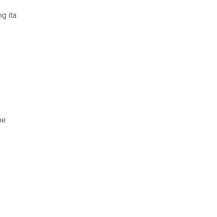
ng ita
ne