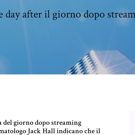
 day after il giorno dopo strea
 del giorno dopo streaming
imatologo Jack Hall indicano che il