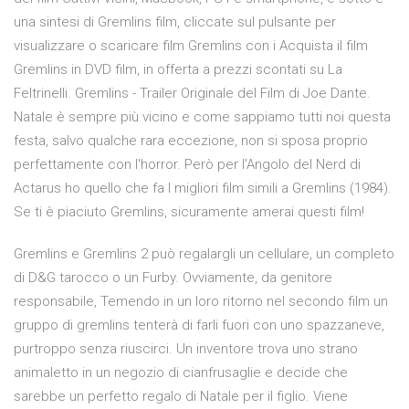
una sintesi di Gremlins film, cliccate sul pulsante per
visualizzare o scaricare film Gremlins con i Acquista il film
Gremlins in DVD film, in offerta a prezzi scontati su La
Feltrinelli. Gremlins - Trailer Originale del Film di Joe Dante.
Natale è sempre più vicino e come sappiamo tutti noi questa
festa, salvo qualche rara eccezione, non si sposa proprio
perfettamente con l'horror. Però per l'Angolo del Nerd di
Actarus ho quello che fa I migliori film simili a Gremlins (1984).
Se ti è piaciuto Gremlins, sicuramente amerai questi film!
Gremlins e Gremlins 2 può regalargli un cellulare, un completo
di D&G tarocco o un Furby. Ovviamente, da genitore
responsabile, Temendo in un loro ritorno nel secondo film un
gruppo di gremlins tenterà di farli fuori con uno spazzaneve,
purtroppo senza riuscirci. Un inventore trova uno strano
animaletto in un negozio di cianfrusaglie e decide che
sarebbe un perfetto regalo di Natale per il figlio. Viene