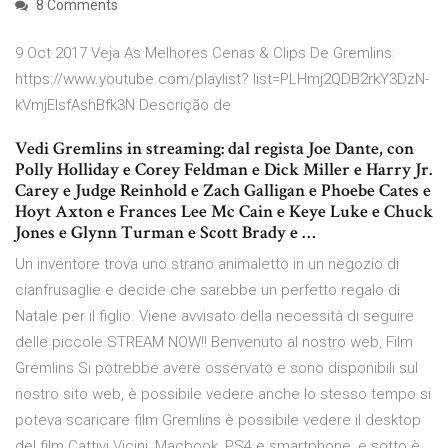
8 Comments
9 Oct 2017 Veja As Melhores Cenas & Clips De Gremlins:
https://www.youtube.com/playlist? list=PLHmj2QDB2rkY3DzN-
kVmjEIsfAshBfk3N Descrição de
Vedi Gremlins in streaming: dal regista Joe Dante, con
Polly Holliday e Corey Feldman e Dick Miller e Harry Jr.
Carey e Judge Reinhold e Zach Galligan e Phoebe Cates e
Hoyt Axton e Frances Lee Mc Cain e Keye Luke e Chuck
Jones e Glynn Turman e Scott Brady e …
Un inventore trova uno strano animaletto in un negozio di
cianfrusaglie e decide che sarebbe un perfetto regalo di
Natale per il figlio. Viene avvisato della necessità di seguire
delle piccole STREAM NOW!! Benvenuto al nostro web, Film
Gremlins Si potrebbe avere osservato e sono disponibili sul
nostro sito web, è possibile vedere anche lo stesso tempo si
poteva scaricare film Gremlins è possibile vedere il desktop
del film Cattivi Vicini, Macbook, PS4 e smartphone, e sotto è