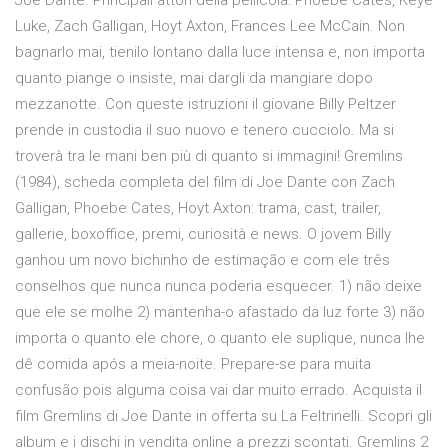
Joe Dante. Principali attori della pellicola: Phoebe Cates, Keye
Luke, Zach Galligan, Hoyt Axton, Frances Lee McCain. Non
bagnarlo mai, tienilo lontano dalla luce intensa e, non importa
quanto piange o insiste, mai dargli da mangiare dopo
mezzanotte. Con queste istruzioni il giovane Billy Peltzer
prende in custodia il suo nuovo e tenero cucciolo. Ma si
troverà tra le mani ben più di quanto si immagini! Gremlins
(1984), scheda completa del film di Joe Dante con Zach
Galligan, Phoebe Cates, Hoyt Axton: trama, cast, trailer,
gallerie, boxoffice, premi, curiosità e news. O jovem Billy
ganhou um novo bichinho de estimação e com ele três
conselhos que nunca nunca poderia esquecer. 1) não deixe
que ele se molhe 2) mantenha-o afastado da luz forte 3) não
importa o quanto ele chore, o quanto ele suplique, nunca lhe
dê comida após a meia-noite. Prepare-se para muita
confusão pois alguma coisa vai dar muito errado. Acquista il
film Gremlins di Joe Dante in offerta su La Feltrinelli. Scopri gli
album e i dischi in vendita online a prezzi scontati. Gremlins 2