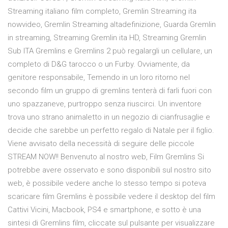
Streaming italiano film completo, Gremlin Streaming ita
nowvideo, Gremlin Streaming altadefinizione, Guarda Gremlin
in streaming, Streaming Gremlin ita HD, Streaming Gremlin
Sub ITA Gremlins e Gremlins 2 può regalargli un cellulare, un
completo di D&G tarocco o un Furby. Ovviamente, da
genitore responsabile, Temendo in un loro ritorno nel
secondo film un gruppo di gremlins tenterà di farli fuori con
uno spazzaneve, purtroppo senza riuscirci. Un inventore
trova uno strano animaletto in un negozio di cianfrusaglie e
decide che sarebbe un perfetto regalo di Natale per il figlio.
Viene avvisato della necessità di seguire delle piccole
STREAM NOW!! Benvenuto al nostro web, Film Gremlins Si
potrebbe avere osservato e sono disponibili sul nostro sito
web, è possibile vedere anche lo stesso tempo si poteva
scaricare film Gremlins è possibile vedere il desktop del film
Cattivi Vicini, Macbook, PS4 e smartphone, e sotto è una
sintesi di Gremlins film, cliccate sul pulsante per visualizzare