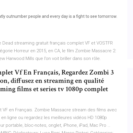
atly outnumber people and every day is a fight to see tomorrow.
e Dead streaming gratuit français complet VF et VOSTFR
tégorie Horreur en 2015, en CA, le film Zombie Massacre 2:
w Harwood Mills que l’on voit briller dans son rôle.
let Vf En Français, Regardez Zombi 3
ion, diffusez en streaming en qualité
ming films et series tv 1080p complet
 VF en Français. Zombie Massacre stream des films avec
m en ligne ou regardez les meilleures vidéos HD 1080p
eur portable, bloc-notes, onglet, iPhone, iPad, Mac Pro …