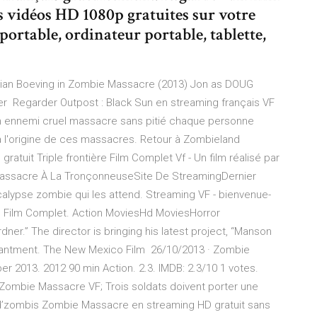
es vidéos HD 1080p gratuites sur votre
ortable, ordinateur portable, tablette,
tian Boeving in Zombie Massacre (2013) Jon as DOUG
egarder Outpost : Black Sun en streaming français VF
un ennemi cruel massacre sans pitié chaque personne
 à l'origine de ces massacres. Retour à Zombieland
tuit Triple frontière Film Complet Vf - Un film réalisé par
 Massacre À La TronçonneuseSite De StreamingDernier
calypse zombie qui les attend. Streaming VF - bienvenue-
) Film Complet. Action MoviesHd MoviesHorror
er.” The director is bringing his latest project, “Manson
hantment. The New Mexico Film 26/10/2013 · Zombie
2013. 2012 90 min Action. 2.3. IMDB: 2.3/10 1 votes.
s Zombie Massacre VF; Trois soldats doivent porter une
ne d’zombis Zombie Massacre en streaming HD gratuit sans