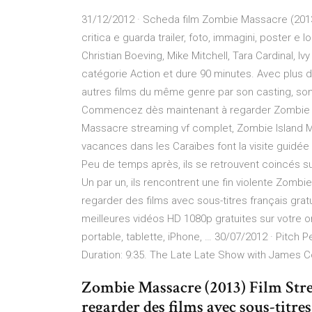
31/12/2012 · Scheda film Zombie Massacre (2013)
critica e guarda trailer, foto, immagini, poster e 
Christian Boeving, Mike Mitchell, Tara Cardinal, I
catégorie Action et dure 90 minutes. Avec plus 
autres films du même genre par son casting, son h
Commencez dès maintenant à regarder Zombie M
Massacre streaming vf complet, Zombie Island M
vacances dans les Caraïbes font la visite guidée d
Peu de temps après, ils se retrouvent coincés sur 
Un par un, ils rencontrent une fin violente Zo
regarder des films avec sous-titres français gra
meilleures vidéos HD 1080p gratuites sur votre or
portable, tablette, iPhone, … 30/07/2012 · Pitch P
Duration: 9:35. The Late Late Show with Jame
Zombie Massacre (2013) Film St
regarder des films avec sous-titre