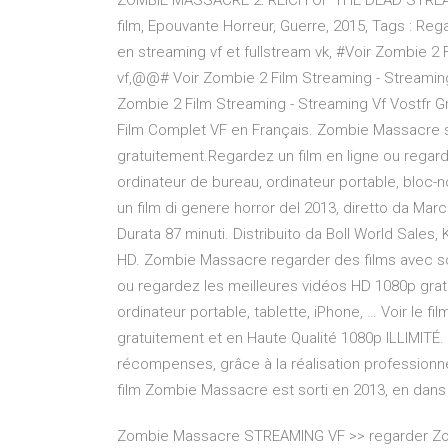
ZOMBIE MASSACRE 2: REICH OF THE DEAD STREAMIN
film, Epouvante Horreur, Guerre, 2015, Tags : R
en streaming vf et fullstream vk, #Voir Zombie 2 
vf,@@# Voir Zombie 2 Film Streaming - Streaming 
Zombie 2 Film Streaming - Streaming Vf Vostfr G
Film Complet VF en Français. Zombie Massacre st
gratuitement.Regardez un film en ligne ou regard
ordinateur de bureau, ordinateur portable, bloc-
un film di genere horror del 2013, diretto da Mar
Durata 87 minuti. Distribuito da Boll World Sal
HD. Zombie Massacre regarder des films avec sou
ou regardez les meilleures vidéos HD 1080p gratu
ordinateur portable, tablette, iPhone, … Voir le 
gratuitement et en Haute Qualité 1080p ILLIMITÉ
récompenses, grâce à la réalisation professionne
film Zombie Massacre est sorti en 2013, en dans
Zombie Massacre STREAMING VF >> regarder Zom