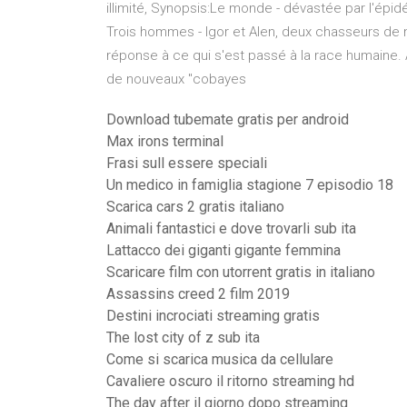
illimité, Synopsis:Le monde - dévastée par l'épi
Trois hommes - Igor et Alen, deux chasseurs de 
réponse à ce qui s'est passé à la race humaine. 
de nouveaux "cobayes
Download tubemate gratis per android
Max irons terminal
Frasi sull essere speciali
Un medico in famiglia stagione 7 episodio 18
Scarica cars 2 gratis italiano
Animali fantastici e dove trovarli sub ita
Lattacco dei giganti gigante femmina
Scaricare film con utorrent gratis in italiano
Assassins creed 2 film 2019
Destini incrociati streaming gratis
The lost city of z sub ita
Come si scarica musica da cellulare
Cavaliere oscuro il ritorno streaming hd
The day after il giorno dopo streaming