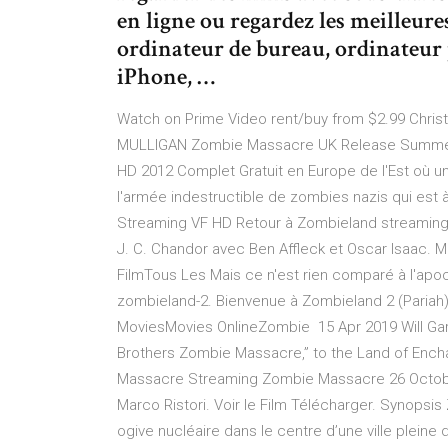
en ligne ou regardez les meilleur
ordinateur de bureau, ordinateur p
iPhone, …
Watch on Prime Video rent/buy from $2.99 Chris
MULLIGAN Zombie Massacre UK Release Summer R
HD 2012 Complet Gratuit en Europe de l'Est où 
l'armée indestructible de zombies nazis qui est
Streaming VF HD Retour à Zombieland streaming gra
J. C. Chandor avec Ben Affleck et Oscar Isaac.
FilmTous Les Mais ce n'est rien comparé à l'apo
zombieland-2. Bienvenue à Zombieland 2 (Pariah
MoviesMovies OnlineZombie 15 Apr 2019 Will Gardn
Brothers Zombie Massacre,” to the Land of Enc
Massacre Streaming Zombie Massacre 26 October 
Marco Ristori. Voir le Film Télécharger. Synopsi
ogive nucléaire dans le centre d’une ville plei