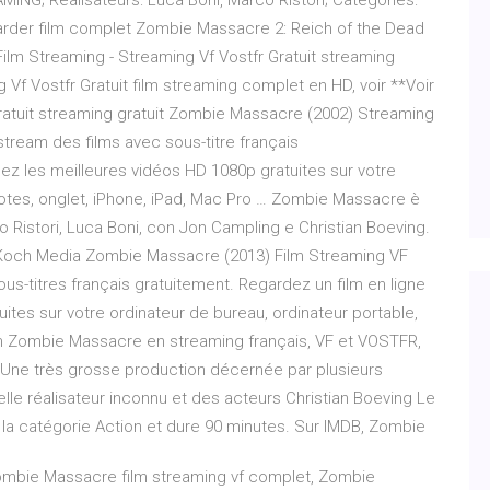
G; Réalisateurs: Luca Boni, Marco Ristori; Catégories:
egarder film complet Zombie Massacre 2: Reich of the Dead
Film Streaming - Streaming Vf Vostfr Gratuit streaming
Vf Vostfr Gratuit film streaming complet en HD, voir **Voir
ratuit streaming gratuit Zombie Massacre (2002) Streaming
ream des films avec sous-titre français
ez les meilleures vidéos HD 1080p gratuites sur votre
notes, onglet, iPhone, iPad, Mac Pro … Zombie Massacre è
co Ristori, Luca Boni, con Jon Campling e Christian Boeving.
es, Koch Media Zombie Massacre (2013) Film Streaming VF
s-titres français gratuitement. Regardez un film en ligne
ites sur votre ordinateur de bureau, ordinateur portable,
film Zombie Massacre en streaming français, VF et VOSTFR,
. Une très grosse production décernée par plusieurs
lle réalisateur inconnu et des acteurs Christian Boeving Le
 la catégorie Action et dure 90 minutes. Sur IMDB, Zombie
bie Massacre film streaming vf complet, Zombie