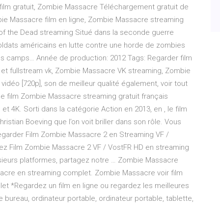
ilm gratuit, Zombie Massacre Téléchargement gratuit de
ombie Massacre film en ligne, Zombie Massacre streaming
of the Dead streaming Situé dans la seconde guerre
 soldats américains en lutte contre une horde de zombies
 des camps… Année de production: 2012 Tags: Regarder film
et fullstream vk, Zombie Massacre VK streaming, Zombie
vidéo [720p], son de meilleur qualité également, voir tout
 le film Zombie Massacre streaming gratuit français
 4K. Sorti dans la catégorie Action en 2013, en , le film
istian Boeving que l’on voit briller dans son rôle. Vous
regarder Film Zombie Massacre 2 en Streaming VF /
rdez Film Zombie Massacre 2 VF / VostFR HD en streaming
usieurs platformes, partagez notre … Zombie Massacre
acre en streaming complet. Zombie Massacre voir film
 *Regardez un film en ligne ou regardez les meilleures
 bureau, ordinateur portable, ordinateur portable, tablette,