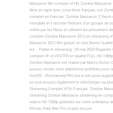
Massacre film complet vf HD, Zombie Massacre f
films en ligne avec sous-titres français, voir Z
complet en francais. Zombie Massacre 2: Reich 
mondiale et il raconte l’histoire d’un groupe de
créés par les Nazis en utilisant les prisonniers
complet Zombie Massacre 2012 en streaming vf 
Massacre 2012 film gratuit, en très Bonne Qualité 
les … Publie le streaming : 03 mai 2020 Regarder
complet VF et VOSTFR en qualité FULL HD 1080p et
Zombie Massacre est réalisé par Marco Ristori Chr
pouvez choisir votre plateforme préfèrée pour 
VostFR.. Vfstreaming.PRO est le site pour rega
et vous pouvez également le télécharger via pl
Streaming Complet Vf En Français. Zombie Mass
streaming Zombie Massacre streaming en complet
vidéos HD 1080p gratuites sur votre ordinateur de
iPhone, iPad, Mac Pro et plus encore.