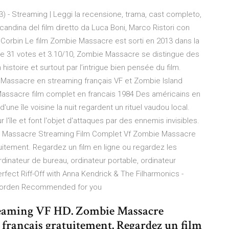
 - Streaming | Leggi la recensione, trama, cast completo,
locandina del film diretto da Luca Boni, Marco Ristori con
vy Corbin Le film Zombie Massacre est sorti en 2013 dans la
de 31 votes et 3.10/10, Zombie Massacre se distingue des
istoire et surtout par l’intrigue bien pensée du film.
assacre en streaming français VF et Zombie Island
assacre film complet en francais 1984 Des américains en
'une île voisine la nuit regardent un rituel vaudou local.
l'île et font l'objet d'attaques par des ennemis invisibles.
mbie Massacre Streaming Film Complet Vf Zombie Massacre
tuitement. Regardez un film en ligne ou regardez les
dinateur de bureau, ordinateur portable, ordinateur
erfect Riff-Off with Anna Kendrick & The Filharmonics -
s Corden Recommended for you
reaming VF HD. Zombie Massacre
s français gratuitement. Regardez un film